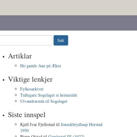
Artiklar
Ho gamle Ane på Ækra
Viktige lenkjer
Fylkesarkivet
Tidlegare Sogelaget si heimeside
Utvandrarsida til Sogelaget
Siste innspel
Kjell Ivar Fjellestad
til
Jonsokbrydlaup Horstad
1950
Bjørn Olstad
til
Gamlestøl III (1922)