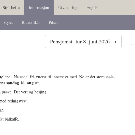
Stølshefte
Informasjon
Utvandring
English
Styret
Bruksvilkår
Prisar
Pensjonist- tur 8. juni 2026 →
lane i Naustdal frå ytterst til innerst er med. No er det store støls-
søndag 16. august
Vona
.
å prøve. Det vert og hesjing.
med rednigsvest.
ar.
kt bålkaffe.