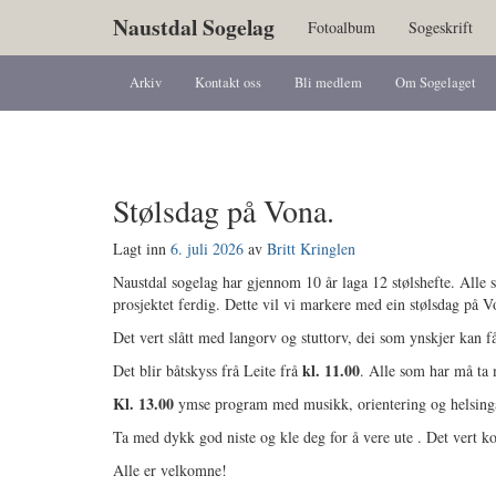
Naustdal Sogelag
Fotoalbum
Sogeskrift
Arkiv
Kontakt oss
Bli medlem
Om Sogelaget
Stølsdag på Vona.
Lagt inn
6. juli 2026
av
Britt Kringlen
Naustdal sogelag har gjennom 10 år laga 12 stølshefte. Alle stø
prosjektet ferdig. Dette vil vi markere med ein stølsdag på 
Det vert slått med langorv og stuttorv, dei som ynskjer kan f
kl. 11.00
Det blir båtskyss frå Leite frå
. Alle som har må ta 
Kl. 13.00
ymse program med musikk, orientering og helsing
Ta med dykk god niste og kle deg for å vere ute . Det vert ko
Alle er velkomne!