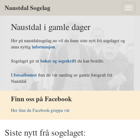
Naustdal Sogelag
Toggl
naviga
Naustdal i gamle dager
Her på naustdalsogelag.no vil du finne siste nytt frå sogelaget og
informasjon
anna nyttig
.
bøker og sogeskrift
Sogelaget gir ut
du kan bestille.
fotoalbumet
I
finn du vår samling av gamle fotografi frå
Naustdal.
Finn oss på Facebook
Her finn du Facebook-gruppa vår
Siste nytt frå sogelaget: