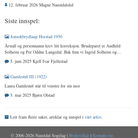
12. februar 2026 Magne Naustdalslid
Siste innspel:
Jonsokbrydlaup Horstad 1950
Årstall og personnamn krev litt korreksjon. Brudeparet er Audhild
Solheim og Per Oddne Langedal. Bak finn vi Ingrid Solheim og…
3. juni 2025 Kjell Ivar Fjellestad
Gamlestøl III (1922)
Laura Gamlestøl står til venstre for sin mor
3. mai 2025 Bjørn Olstad
Leit fram fleire saker, artiklar og innspel i
vårt arkiv
.
© 2006-2026 Naustdal Sogelag |
Bruksvilkår
|
Kontakt oss