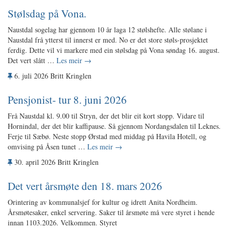
Stølsdag på Vona.
Naustdal sogelag har gjennom 10 år laga 12 stølshefte. Alle stølane i
Naustdal frå ytterst til innerst er med. No er det store støls-prosjektet
ferdig. Dette vil vi markere med ein stølsdag på Vona søndag 16. august.
Det vert slått …
Les meir
→
6. juli 2026 Britt Kringlen
Pensjonist- tur 8. juni 2026
Frå Naustdal kl. 9.00 til Stryn, der det blir eit kort stopp. Vidare til
Hornindal, der det blir kaffipause. Så gjennom Nordangsdalen til Leknes.
Ferje til Sæbø. Neste stopp Ørstad med middag på Havila Hotell, og
omvising på Åsen tunet …
Les meir
→
30. april 2026 Britt Kringlen
Det vert årsmøte den 18. mars 2026
Orintering av kommunalsjef for kultur og idrett Anita Nordheim.
Årsmøtesaker, enkel servering. Saker til årsmøte må vere styret i hende
innan 1103.2026. Velkommen. Styret