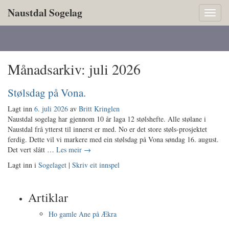
Naustdal Sogelag
Toggl
naviga
Månadsarkiv:
juli 2026
Stølsdag på Vona.
Lagt inn
6. juli 2026
av
Britt Kringlen
Naustdal sogelag har gjennom 10 år laga 12 stølshefte. Alle stølane i
Naustdal frå ytterst til innerst er med. No er det store støls-prosjektet
ferdig. Dette vil vi markere med ein stølsdag på Vona søndag 16. august.
Det vert slått …
Les meir
→
Lagt inn i
Sogelaget
|
Skriv eit innspel
Artiklar
Ho gamle Ane på Ækra