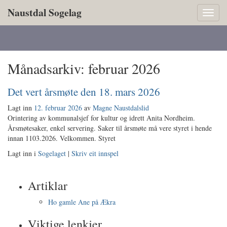
Naustdal Sogelag
Toggl
naviga
Månadsarkiv:
februar 2026
Det vert årsmøte den 18. mars 2026
Lagt inn
12. februar 2026
av
Magne Naustdalslid
Orintering av kommunalsjef for kultur og idrett Anita Nordheim.
Årsmøtesaker, enkel servering. Saker til årsmøte må vere styret i hende
innan 1103.2026. Velkommen. Styret
Lagt inn i
Sogelaget
|
Skriv eit innspel
Artiklar
Ho gamle Ane på Ækra
Viktige lenkjer