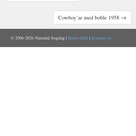
Cowboy’ar med boble 1958 →
© 2006-2026 Naustdal Sogelag |
Bruksvilkår
|
Kontakt oss