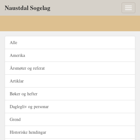
Naustdal Sogelag
Toggl
naviga
Alle
Amerika
Årsmøter og referat
Artiklar
Bøker og hefter
Daglegliv og personar
Grend
Historiske hendingar