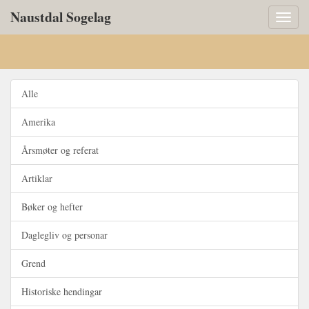
Naustdal Sogelag
Toggl
naviga
Alle
Amerika
Årsmøter og referat
Artiklar
Bøker og hefter
Daglegliv og personar
Grend
Historiske hendingar