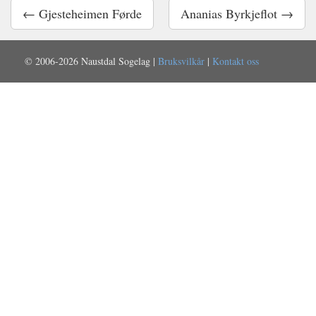
← Gjesteheimen Førde
Ananias Byrkjeflot →
© 2006-2026 Naustdal Sogelag |
Bruksvilkår
|
Kontakt oss