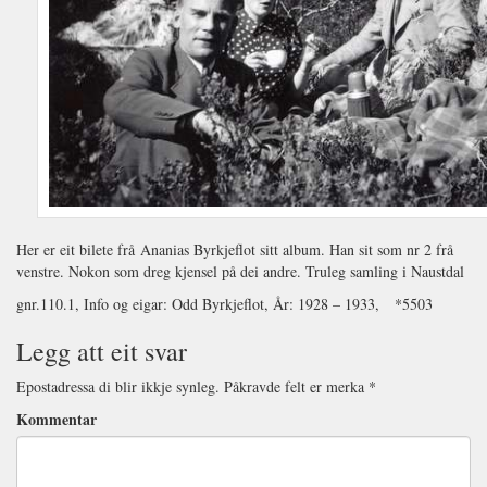
Her er eit bilete frå Ananias Byrkjeflot sitt album. Han sit som nr 2 frå
venstre. Nokon som dreg kjensel på dei andre. Truleg samling i Naustdal
gnr.110.1, Info og eigar: Odd Byrkjeflot, År: 1928 – 1933, *5503
Legg att eit svar
Epostadressa di blir ikkje synleg.
Påkravde felt er merka
*
Kommentar