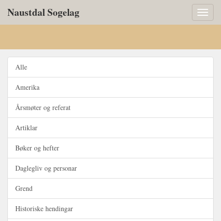
Naustdal Sogelag
Toggl
naviga
Alle
Amerika
Årsmøter og referat
Artiklar
Bøker og hefter
Daglegliv og personar
Grend
Historiske hendingar