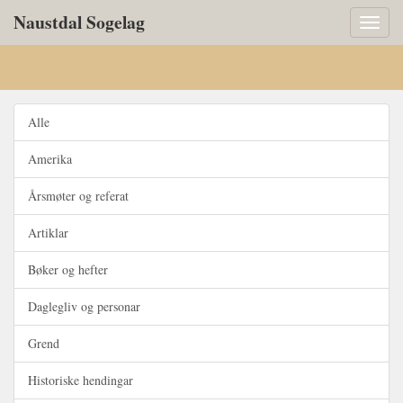
Naustdal Sogelag
Toggl
naviga
Alle
Amerika
Årsmøter og referat
Artiklar
Bøker og hefter
Daglegliv og personar
Grend
Historiske hendingar