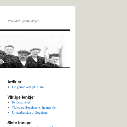
Naustdal i gamle dager
Artiklar
Ho gamle Ane på Ækra
Viktige lenkjer
Fylkesarkivet
Tidlegare Sogelaget si heimeside
Utvandrarsida til Sogelaget
Siste innspel