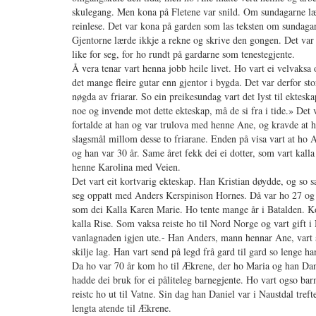
skulegang. Men kona på Fletene var snild. Om sundagarne lærd
reinlese. Det var kona på garden som las teksten om sundaga
Gjentorne lærde ikkje a rekne og skrive den gongen. Det var 
like for seg, for ho rundt på gardarne som tenestegjente.
Å vera tenar vart henna jobb heile livet. Ho vart ei velvaksa 
det mange fleire gutar enn gjentor i bygda. Det var derfor s
nøgda av friarar. So ein preikesundag vart det lyst til ektes
noe og invende mot dette ekteskap, må de si fra i tide.» Det
fortalde at han og var trulova med henne Ane, og kravde at han
slagsmål millom desse to friarane. Enden på visa vart at ho 
og han var 30 år. Same året fekk dei ei dotter, som vart kall
henne Karolina med Veien.
Det vart eit kortvarig ekteskap. Han Kristian døydde, og so s
seg oppatt med Anders Kerspinison Hornes. Då var ho 27 og h
som dei Kalla Karen Marie. Ho tente mange år i Batalden. Kom
kalla Rise. Som vaksa reiste ho til Nord Norge og vart gift 
vanlagnaden igjen ute.- Han Anders, mann hennar Ane, vart s
skilje lag. Han vart send på legd frå gard til gard so lenge h
Da ho var 70 år kom ho til Ækrene, der ho Maria og han Dani
hadde dei bruk for ei påliteleg barnegjente. Ho vart ogso barn
reistc ho ut til Vatne. Sin dag han Daniel var i Naustdal tre
lengta atende til Ækrene.