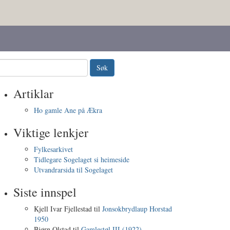
Artiklar
Ho gamle Ane på Ækra
Viktige lenkjer
Fylkesarkivet
Tidlegare Sogelaget si heimeside
Utvandrarsida til Sogelaget
Siste innspel
Kjell Ivar Fjellestad
til
Jonsokbrydlaup Horstad
1950
Bjørn Olstad
til
Gamlestøl III (1922)