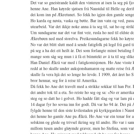
Det var so gneistrande kaldt den vinteren at isen la seg på f
henne Ane. Han køyrde sjøisen frå Naustdal til Helle og derif
dei kom inn pd Ækretunet. So fekk ho igjen den gamle sengep
Ho karda og nøsta, vaska og bøtte. Bar inn vatn og ved, pas
utearbeid. Var det ikkje noke anna å ta seg til, sat ho og strik
Um sundagarne nar det var fint veir, rusla ho ned til eldste 
Ækrebøen ned med storelva. Preikesundagarne fekk ho køyre med
No var det blitt slutt med å sende fatigfolk på legd frå gard t
på seg a ha dei eit heilt år. Dei som forlangte minst betaling 
mange som såg seg mun i å få ei biinntekt av å ta til seg slik
Han Daniel Ækrå var med i fatigkomisjonen. Ho Ane visste kva
redd at ho skulle under auksjonshamaren og matte reise frå 
skulle fa vera hjå dei so lenge ho levde. I 1909, det året ho 
bror hennar, seg for å reise til Amerika.
Då fekk ho Ane det travelt med a strikke sokkar til han Per. Ei
dei andre tok til a eta. So reiste ho seg og sa: «No er amerik
steg og so datt ho i golvet. Ho hadde fått slag og var lam på
14 dagar fyr ho sovna inn for godt. Då var ho 94 år. Dei på
fylgde henne til den siste kvilestaden på kyrkjegarden i Naus
dei henne ho gamle Ane pa Ækrå. Ho Ane var ein tenar for andr
solskinn og glede og trivsel ikring seg til andre. Ho var i sa
millom tusen andre gløymde graver, men ho Stefina, som var 