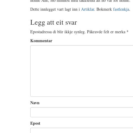
henne Ane, Ho minnest med takksemd alt ho var for henne.
Dette innlegget vart lagt inn i
Artiklar
. Bokmerk
fastlenkja
.
Legg att eit svar
Epostadressa di blir ikkje synleg.
Påkravde felt er merka
*
Kommentar
Navn
Epost