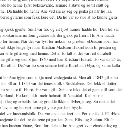
e ho henne fyrst bokstavarne, seinare å stave og so til slutt og
rne, Då hadde ho henne Ane ved sia av seg og peika på når ho las.
berre gutarne som fekk lære det. Då ho var so stor at ho kunne gjera
og kjekk gjente. Snill var ho, og eit ljost humør hadde ho. Den tid var
tor konkuranse millom gutarne når dei gjekk på frieri. Ho Ane hadde
kap for henne. Når det var lyst for nokon, sa presten: «Dersom noen har
 vart ikkje lenge fyrr han Kristian Madsson Hukset kom til presten og
 ville gifte seg med henne. Det er fortalt at det vart eit durabelt
Ane gifte seg den 8 juni I840 med han Kristian Hukset. Ho var da 25 år,
a Karolina. Det’var ho som seinare heitte Karolina i Øya, og sume kalla
at ho Ane igjen som enkje med veslegjenta si. Men alt i 1842 gifte ho
an 40 ar, I 1843 var dei tenestefolk i Smådalene. Dei fekk ei dotter
 seinare til Florø. Ho var ugift. Seinare fekk dei ei gjente til som dei
i Norland. Ho kom aldri meir heimatt til Naustdal. Ken so var
jukleg og arbeidsufør og greidde ikkje a livberge seg. So matte dei
an levde, og ho vart terne på ymse gardar i bygda.
el var husbondsfolk. Det var enda det året han Per var fødd. På Ækra
egjente for dei tre døtrene på garden. Sara, Elisa og Stefina. Eit år
fte han husbon-Vatne, Bom fortalcle at ho Ane gret kvar einaste dag og