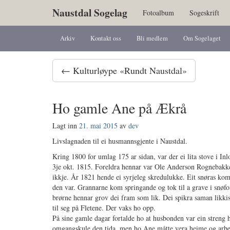
Naustdal Sogelag
Fotoalbum
Sogeskrift
Arkiv
Kontakt oss
Bli medlem
Om Sogelaget
← Kulturløype «Rundt Naustdal»
Ho gamle Ane på Ækrå
Lagt inn
21. mai 2015
av
dev
Livslagnaden til ei husmannsgjente i Naustdal.
Kring 1800 for umlag 175 ar sidan, var der ei lita stove i I
3je okt. 1815. Foreldra hennar var Ole Anderson Rognebakke
ikkje. År 1821 hende ei syrjeleg skredulukke. Eit snøras ko
den var. Grannarne kom springande og tok til a grave i snøf
brørne hennar grov dei fram som lik. Dei spikra saman likkis
til seg på Fletene. Der vaks ho opp.
På sine gamle dagar fortalde ho at husbonden var ein streng h
omgangskule den tida, men ho Ane måtte vera heime og arbeid