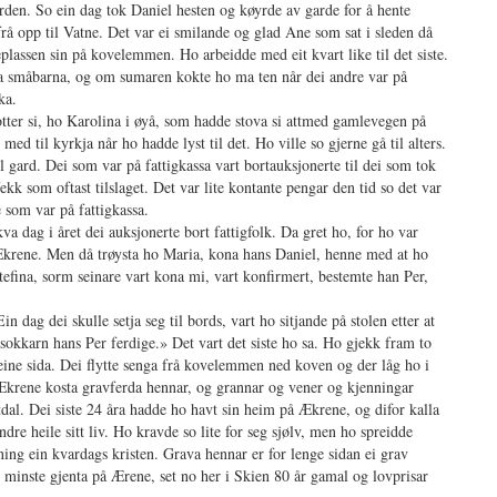
jorden. So ein dag tok Daniel hesten og køyrde av garde for å hente
rå opp til Vatne. Det var ei smilande og glad Ane som sat i sleden då
lassen sin på kovelemmen. Ho arbeidde med eit kvart like til det siste.
sa småbarna, og om sumaren kokte ho ma ten når dei andre var på
ka.
dotter si, ho Karolina i øyå, som hadde stova si attmed gamlevegen på
 til kyrkja når ho hadde lyst til det. Ho ville so gjerne gå til alters.
il gard. Dei som var på fattigkassa vart bortauksjonerte til dei som tok
fekk som oftast tilslaget. Det var lite kontante pengar den tid so det var
e som var på fattigkassa.
 dag i året dei auksjonerte bort fattigfolk. Da gret ho, for ho var
Ækrene. Men då trøysta ho Maria, kona hans Daniel, henne med at ho
Stefina, sorm seinare vart kona mi, vart konfirmert, bestemte han Per,
n dag dei skulle setja seg til bords, vart ho sitjande på stolen etter at
asokkarn hans Per ferdige.» Det vart det siste ho sa. Ho gjekk fram to
 eine sida. Dei flytte senga frå kovelemmen ned koven og der låg ho i
 Ækrene kosta gravferda hennar, og grannar og vener og kjenningar
tdal. Dei siste 24 åra hadde ho havt sin heim på Ækrene, og difor kalla
e heile sitt liv. Ho kravde so lite for seg sjølv, men ho spreidde
nning ein kvardags kristen. Grava hennar er for lenge sidan ei grav
minste gjenta på Ærene, set no her i Skien 80 år gamal og lovprisar