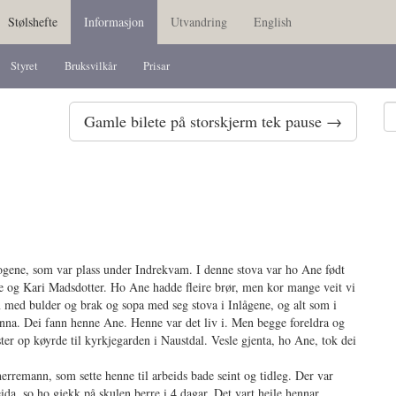
Stølshefte
Informasjon
Utvandring
English
Styret
Bruksvilkår
Prisar
Gamle bilete på storskjerm tek pause →
nlogene, som var plass under Indrekvam. I denne stova var ho Ane født
 og Kari Madsdotter. Ho Ane hadde fleire brør, men kor mange veit vi
m med bulder og brak og sopa med seg stova i Inlågene, og alt som i
onna. Dei fann henne Ane. Henne var det liv i. Men begge foreldra og
ter op køyrde til kyrkjegarden i Naustdal. Vesle gjenta, ho Ane, tok dei
erremann, som sette henne til arbeids bade seint og tidleg. Der var
a, so ho gjekk på skulen berre i 4 dagar. Det vart heile hennar