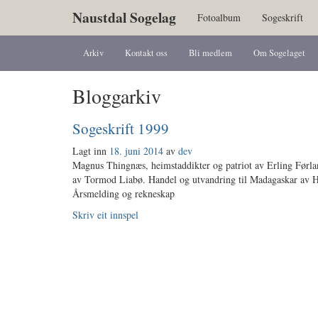
Naustdal Sogelag
Fotoalbum
Sogeskrift
Arkiv
Kontakt oss
Bli medlem
Om Sogelaget
Bloggarkiv
Sogeskrift 1999
Lagt inn
18. juni 2014
av
dev
Magnus Thingnæs, heimstaddikter og patriot av Erling Førla
av Tormod Liabø. Handel og utvandring til Madagaskar av Ha
Årsmelding og rekneskap
Skriv eit innspel