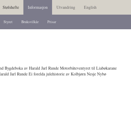
Stølshefte
Informasjon
Utvandring
English
Styret
Bruksvilkår
Prisar
nd Bygdeboka av Harald Jarl Runde Motorbåteventyret til Liabøkarane
rald Jarl Runde Ei forelda julehistorie av Kolbjørn Nesje Nybø