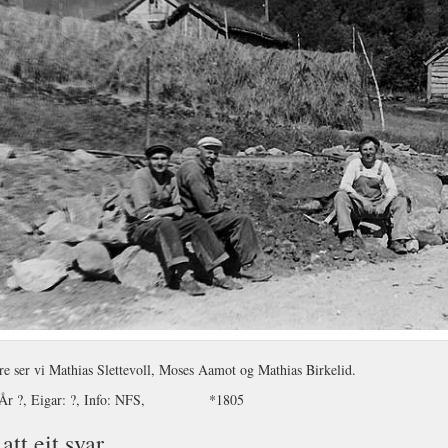
re ser vi Mathias Slettevoll, Moses Aamot og Mathias Birkelid.
, År ?, Eigar: ?, Info: NFS, *1805
att eit svar