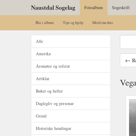
Naustdal Sogelag
Fotoalbum
Sogeskrift
Bla i album
Tips og hjelp
Meld inn foto
Alle
Amerika
← Ro
Årsmøter og referat
Artiklar
Vega
Bøker og hefter
Daglegliv og personar
Grend
Historiske hendingar