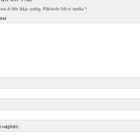
ssa di blir ikkje synleg.
Påkravde felt er merka
*
tar
(valgfritt)