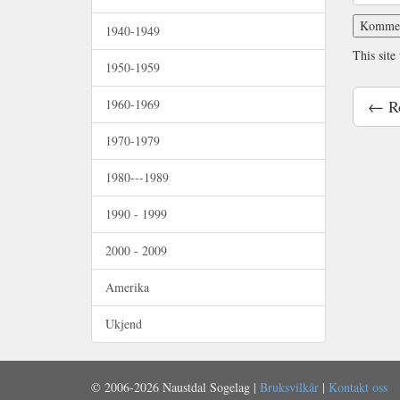
1940-1949
This site
1950-1959
1960-1969
← Ro
1970-1979
1980---1989
1990 - 1999
2000 - 2009
Amerika
Ukjend
© 2006-2026 Naustdal Sogelag |
Bruksvilkår
|
Kontakt oss