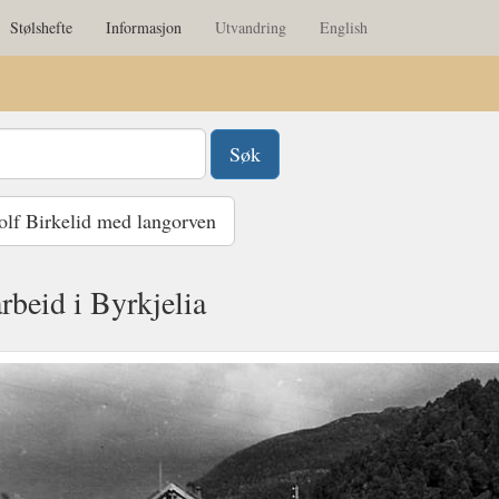
Stølshefte
Informasjon
Utvandring
English
lf Birkelid med langorven
rbeid i Byrkjelia