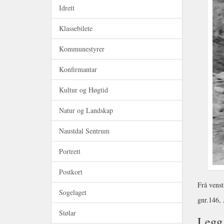
Idrett
Klassebilete
Kommunestyrer
Konfirmantar
Kultur og Høgtid
Natur og Landskap
Naustdal Sentrum
Portrett
Postkort
Frå venst
Sogelaget
gnr.146
Stølar
Legg 