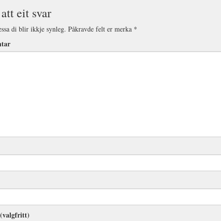
att eit svar
ssa di blir ikkje synleg.
Påkravde felt er merka
*
tar
(valgfritt)