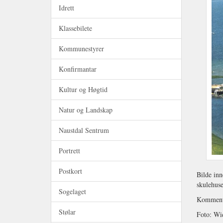
Idrett
Klassebilete
Kommunestyrer
Konfirmantar
Kultur og Høgtid
Natur og Landskap
Naustdal Sentrum
Portrett
Postkort
Bilde inn
skulehuse
Sogelaget
Kommenta
Stølar
Foto: W