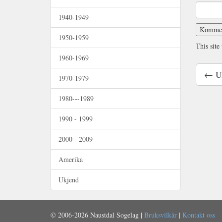
1940-1949
1950-1959
This site
1960-1969
← Un
1970-1979
1980---1989
1990 - 1999
2000 - 2009
Amerika
Ukjend
© 2006-2026 Naustdal Sogelag |
Bruksvilkår
|
Kontakt oss