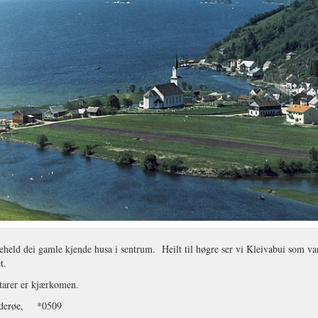
eheld dei gamle kjende husa i sentrum. Heilt til høgre ser vi Kleivabui som var
t.
rer er kjærkomen.
iderøe, *0509