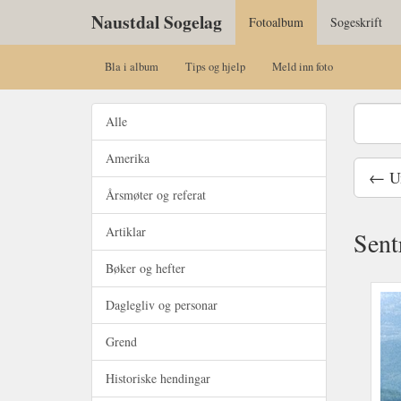
Naustdal Sogelag
Fotoalbum
Sogeskrift
Bla i album
Tips og hjelp
Meld inn foto
Alle
Amerika
← Un
Årsmøter og referat
Artiklar
Sent
Bøker og hefter
Daglegliv og personar
Grend
Historiske hendingar