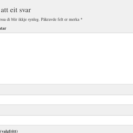
att eit svar
ssa di blir ikkje synleg.
Påkravde felt er merka
*
tar
(valgfritt)