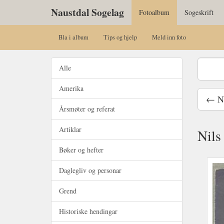
Naustdal Sogelag
Fotoalbum
Sogeskrift
Bla i album
Tips og hjelp
Meld inn foto
Alle
Amerika
← Ni
Årsmøter og referat
Artiklar
Nils
Bøker og hefter
Daglegliv og personar
Grend
Historiske hendingar