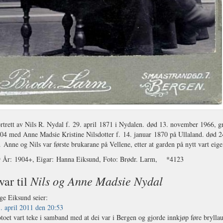
rtrett av Nils R. Nydal f. 29. april 1871 i Nydalen. død 13. november 1966, 
904 med Anne Madsie Kristine Nilsdotter f. 14. januar 1870 på Ullaland. død 24
 Anne og Nils var første brukarane på Vellene, etter at garden på nytt vart eige
9 År: 1904+, Eigar: Hanna Eiksund, Foto: Brødr. Larm, *4123
Nils og Anne Madsie Nydal
var til
ge Eiksund
seier:
. april 2011 den 20:53
toet vart teke i samband med at dei var i Bergen og gjorde innkjøp føre bryllau