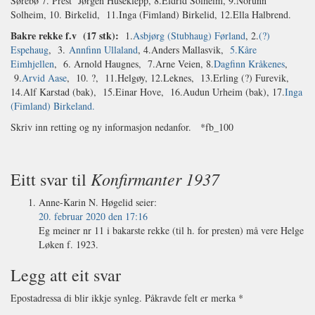
Sørebø 7. Prest Jørgen Huseklepp, 8.Eldrid Solheim, 9.Norunn
Solheim, 10. Birkelid, 11.Inga (Fimland) Birkelid, 12.Ella Halbrend.
Bakre rekke f.v (17 stk):
1.
Asbjørg (Stubhaug) Førland
, 2.
(?)
Espehaug
, 3.
Annfinn Ullaland
, 4.Anders Mallasvik,
5.
Kåre
Eimhjellen
, 6. Arnold Haugnes, 7.Arne Veien, 8.
Dagfinn Kråkenes
,
9.
Arvid Aase
, 10. ?, 11.Helgøy, 12.Leknes, 13.Erling (?) Furevik,
14.Alf Karstad (bak), 15.Einar Hove, 16.Audun Urheim (bak), 17.
Inga
(Fimland) Birkeland.
Skriv inn retting og ny informasjon nedanfor. *fb_100
Konfirmanter 1937
Eitt svar til
Anne-Karin N. Høgelid
seier:
20. februar 2020 den 17:16
Eg meiner nr 11 i bakarste rekke (til h. for presten) må vere Helge
Løken f. 1923.
Legg att eit svar
Epostadressa di blir ikkje synleg.
Påkravde felt er merka
*