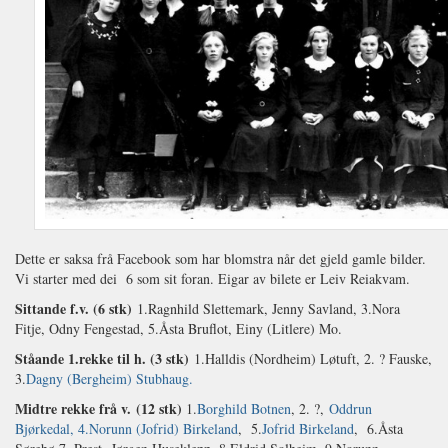
Dette er saksa frå Facebook som har blomstra når det gjeld gamle bilder.
Vi starter med dei 6 som sit foran. Eigar av bilete er Leiv Reiakvam.
Sittande f.v. (6 stk)
1.Ragnhild Slettemark, Jenny Savland, 3.Nora
Fitje, Odny Fengestad, 5.Åsta Bruflot, Einy (Litlere) Mo.
Ståande 1.rekke til h. (3 stk)
1.Halldis (Nordheim) Løtuft, 2. ? Fauske,
3.
Dagny (Bergheim) Stubhaug.
Midtre rekke frå v. (12 stk)
1.
Borghild Botnen
, 2. ?,
Oddrun
Bjørkedal, 4.
Norunn (Jofrid) Birkeland
, 5.
Jofrid Birkeland
, 6.Åsta