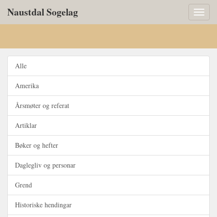
Naustdal Sogelag
Toggl
naviga
Alle
Amerika
Årsmøter og referat
Artiklar
Bøker og hefter
Daglegliv og personar
Grend
Historiske hendingar