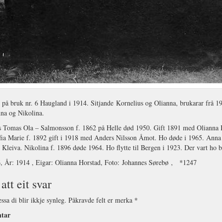
på bruk nr. 6 Haugland i 1914. Sitjande Kornelius og Olianna, brukarar frå 190
na og Nikolina.
s Tomas Ola – Salmonsson f. 1862 på Helle død 1950. Gift 1891 med Olianna Be
ia Marie f. 1892 gift i 1918 med Anders Nilsson Åmot. Ho døde i 1965. Anna 
Kleiva. Nikolina f. 1896 døde 1964. Ho flytte til Bergen i 1923. Der vart ho 
6, År: 1914 , Eigar: Olianna Horstad, Foto: Johannes Sørebø , *1247
att eit svar
ssa di blir ikkje synleg.
Påkravde felt er merka
*
tar