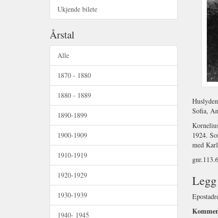
Ukjende bilete
Årstal
Alle
1870 - 1880
1880 - 1889
Huslyden 
Sofia, An
1890-1899
Korneliu
1900-1909
1924. Sof
med Karl 
1910-1919
gnr.113.
1920-1929
Legg 
1930-1939
Epostadre
Kommen
1940- 1945