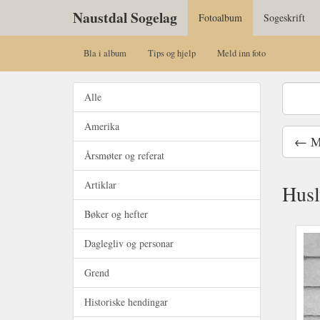
Naustdal Sogelag
Fotoalbum
Sogeskrift
Bla i album
Tips og hjelp
Meld inn foto
Alle
Amerika
← Ma
Årsmøter og referat
Artiklar
Husl
Bøker og hefter
Daglegliv og personar
Grend
Historiske hendingar