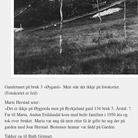
Gamletunet på bruk 3 «Øygard». Meir står det ikkje på fotokortet.
(Fotokortet er feil)
Marie Herstad seier:
«Det er ikkje på Øygjorda men på Byrkjeland gard 134 bruk 5. Årstal: ?.
Far til Maria, Audun Erdalasdal kom med heile familien i 1950 åra og
tok over bruket. Maria var ung då men etter få år gifte ho seg der på
garden med Joar Herstad. Bestemor hennar var fødd på Garden.
Takker og til Ruth Grimset.