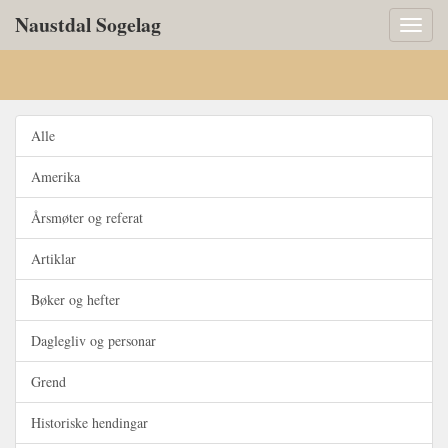
Naustdal Sogelag
Toggl
naviga
Alle
Amerika
Årsmøter og referat
Artiklar
Bøker og hefter
Daglegliv og personar
Grend
Historiske hendingar