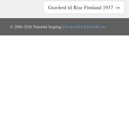
Gravferd til Rise Fimland 1937 →
© 2006-2026 Naustdal Sogelag |
Bruksvilkår
|
Kontakt oss