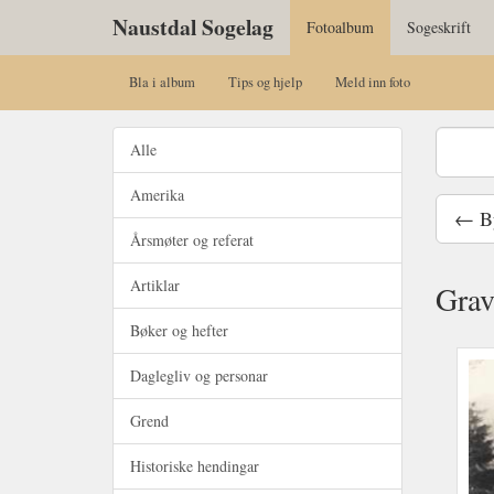
Naustdal Sogelag
Fotoalbum
Sogeskrift
Bla i album
Tips og hjelp
Meld inn foto
Alle
Amerika
← By
Årsmøter og referat
Artiklar
Grav
Bøker og hefter
Daglegliv og personar
Grend
Historiske hendingar