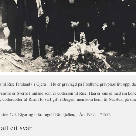
 til Rise Fimland ( i Gjera ). Ho er gravlagd på Fredlund gravplass litt oppi da
venstre er Sverre Fimland som er dotterson til Rise. Han er saman med sin ko
 dotterdotter til Rise. Ho vart gift i Bergen, men kom heim til Naustdal på si
2 side 473, Eigar og info: Ingolf Eimhjellen, År: 1937, *1552
att eit svar