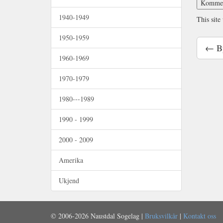
1940-1949
This site
1950-1959
← By
1960-1969
1970-1979
1980---1989
1990 - 1999
2000 - 2009
Amerika
Ukjend
© 2006-2026 Naustdal Sogelag |
Bruksvilkår
|
Kontakt oss