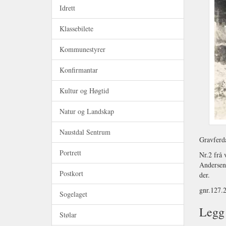
Idrett
Klassebilete
Kommunestyrer
Konfirmantar
Kultur og Høgtid
Natur og Landskap
Naustdal Sentrum
Gravferda
Portrett
Nr.2 frå 
Andersen,
Postkort
der.
gnr.127.
Sogelaget
Legg 
Stølar