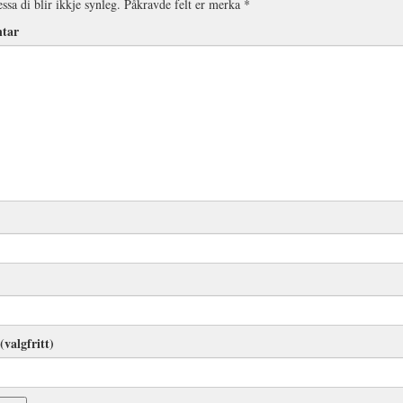
ssa di blir ikkje synleg.
Påkravde felt er merka
*
tar
(valgfritt)