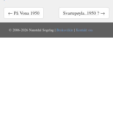
← På Vona 1950
Svartepøyla..1950 ? →
© 2006-2026 Naustdal Sogelag |
Bruksvilkår
|
Kontakt oss