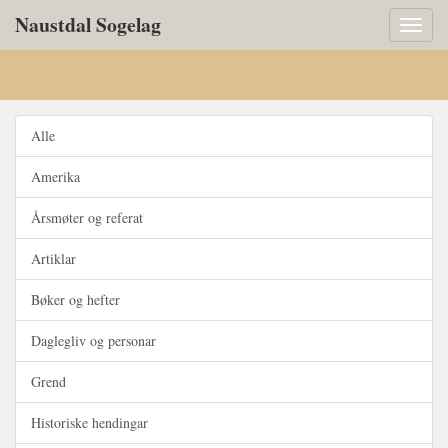
Naustdal Sogelag
Toggl
naviga
Alle
Amerika
Årsmøter og referat
Artiklar
Bøker og hefter
Daglegliv og personar
Grend
Historiske hendingar