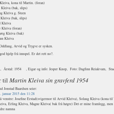
Kleiva, kona til Martin. (foran)
Kleiva (bak, slips)
g Kleiva g. Steen
 Kleiva (bak, slips)
d Kleiva
 Kleiva (foran)
ørg Kleiva (bak)
un Kleiva
Oddlaug, Arvid og Trygve er sysken.
god hjelp frå innspel. Er det rett no?.
32, Årstal: 1954 , Eigar og info: Jesper Knop, Foto: Dagfinn Reiak
Martin Kleiva sin gravferd 1954
r til
d Jonstad Baardsen
seier:
. januar 2015 den 11:28
å venstre: Josefine Erstad(svigermor til Arvid Kleiva), Solaug Kleiva (kona til
eiva, Erling Kleiva, Magne Kleiva( bak frå høgre) Det er mine framlegg, me
dre namna