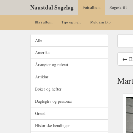
Naustdal Sogelag
Fotoalbum
Sogeskrift
Bla i album
Tips og hjelp
Meld inn foto
Alle
Amerika
← Eit
Årsmøter og referat
Artiklar
Mart
Bøker og hefter
Daglegliv og personar
Grend
Historiske hendingar