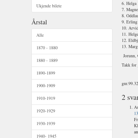
6. Helga 
Ukjende bilete
7. Magne 
8. Oddlau
Årstal
9. Erling
10. Arvi
11. Helge
Alle
12. Eldbj
13. Marg
1870 - 1880
Jorunn, 
1880 - 1889
Takk for 
1890-1899
gnr.99.
1900-1909
2 sva
1910-1919
Au
1920-1929
13
Fr
1930-1939
Kl
an
1940- 1945