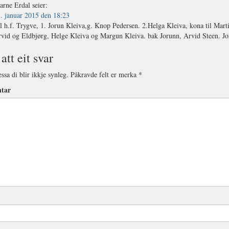
arne Erdal
seier:
. januar 2015 den 18:23
l h.f. Trygve, 1. Jorun Kleiva,g. Knop Pedersen. 2.Helga Kleiva, kona til Mar
vid og Eldbjørg, Helge Kleiva og Margun Kleiva. bak Jorunn, Arvid Steen. J
att eit svar
ssa di blir ikkje synleg.
Påkravde felt er merka
*
tar