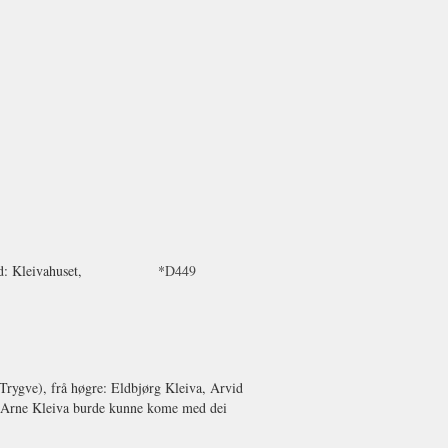
vam, Stad: Kleivahuset, *
D449
 Trygve), frå høgre: Eldbjørg Kleiva, Arvid
n Arne Kleiva burde kunne kome med dei