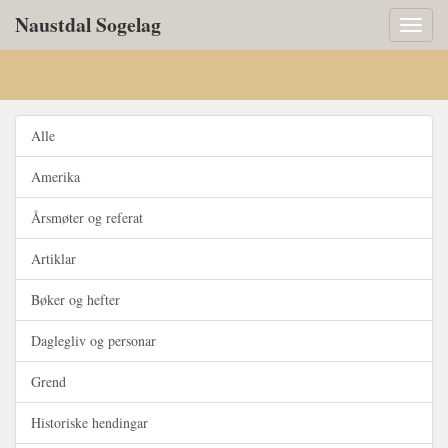
Naustdal Sogelag
Toggl
naviga
Alle
Amerika
Årsmøter og referat
Artiklar
Bøker og hefter
Daglegliv og personar
Grend
Historiske hendingar