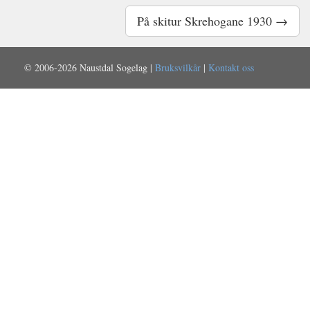
På skitur Skrehogane 1930 →
© 2006-2026 Naustdal Sogelag |
Bruksvilkår
|
Kontakt oss