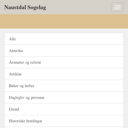
Naustdal Sogelag
Toggl
naviga
Alle
Amerika
Årsmøter og referat
Artiklar
Bøker og hefter
Daglegliv og personar
Grend
Historiske hendingar