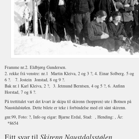
Framme nr.2. Eldbjørg Gundersen.
2. rekke frå venstre: nr.1 Martin Kleiva, 2 og 3 ?, 4. Einar Solberg. 5 og
6 ?. 7. Jostein Jonstad, 8 og 9 ?.
Bak nr.1 Karl Kleiva, 2 ?, 3. Jetmund Berntsen, 4 og 5 ?, 6. Anfinn
Horstad, 7 og 8 ?.
På trettitalet vart det kvart år skipa til skirenn (hoppren) ute i Botnen på
Naustdalstølen. Dette bilete er teke i forbindelse med eit sånt skirenn.
gnr.99, Foto: ?, Info og eigar: Bjarne Erdal, Stad: , Hending: , År:
*8654
Skirenn Naustdalsstølen
Eitt svar til