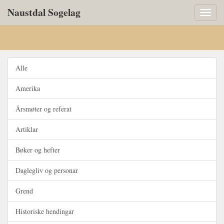
Naustdal Sogelag
Toggl
naviga
Alle
Amerika
Årsmøter og referat
Artiklar
Bøker og hefter
Daglegliv og personar
Grend
Historiske hendingar