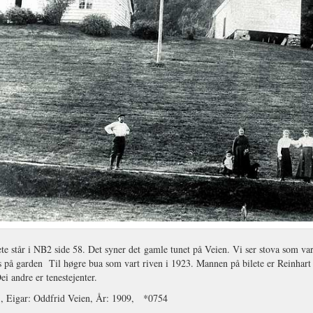
ete står i NB2 side 58. Det syner det gamle tunet på Veien. Vi ser stova som var
 på garden Til høgre bua som vart riven i 1923. Mannen på bilete er Reinhart
ei andre er tenestejenter.
1, Eigar: Oddfrid Veien, År: 1909, *0754