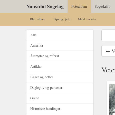
Naustdal Sogelag
Fotoalbum
Sogeskrift
Bla i album
Tips og hjelp
Meld inn foto
Alle
Amerika
← Ve
Årsmøter og referat
Artiklar
Veie
Bøker og hefter
Daglegliv og personar
Grend
Historiske hendingar