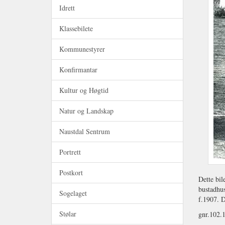
Idrett
Klassebilete
Kommunestyrer
Konfirmantar
Kultur og Høgtid
Natur og Landskap
Naustdal Sentrum
Portrett
Postkort
Dette bil
bustadhus
Sogelaget
f.1907. D
Stølar
gnr.102.