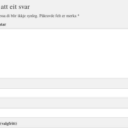
att eit svar
ssa di blir ikkje synleg.
Påkravde felt er merka
*
tar
(valgfritt)