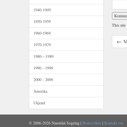
1940-1949
1950-1959
This site
1960-1969
← Ve
1970-1979
1980---1989
1990 - 1999
2000 - 2009
Amerika
Ukjend
© 2006-2026 Naustdal Sogelag |
Bruksvilkår
|
Kontakt oss