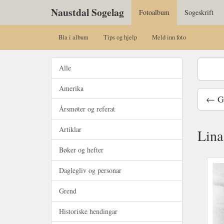
Naustdal Sogelag
Fotoalbum
Sogeskrift
Bla i album
Tips og hjelp
Meld inn foto
Alle
Amerika
← G
Årsmøter og referat
Artiklar
Lina
Bøker og hefter
Daglegliv og personar
Grend
Historiske hendingar