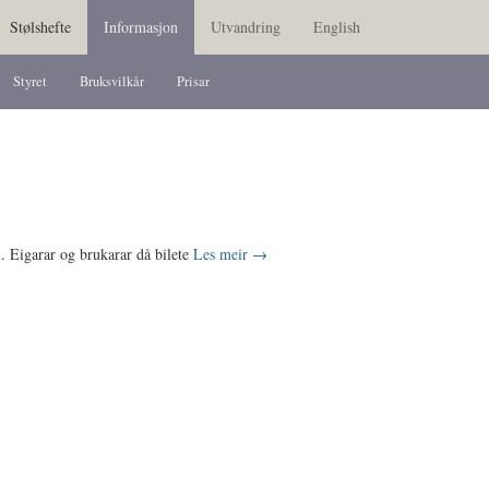
Stølshefte
Informasjon
Utvandring
English
Styret
Bruksvilkår
Prisar
l. Eigarar og brukarar då bilete
Les meir
→