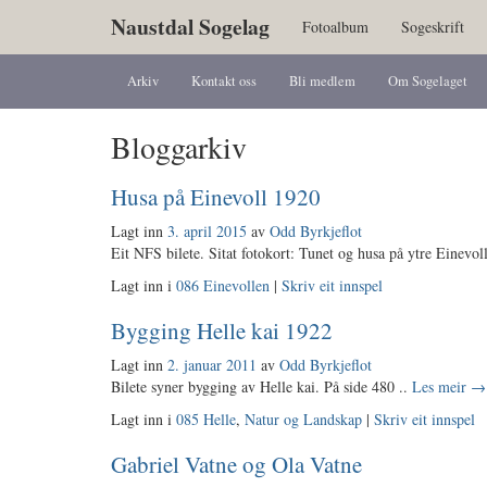
Naustdal Sogelag
Fotoalbum
Sogeskrift
Arkiv
Kontakt oss
Bli medlem
Om Sogelaget
Bloggarkiv
Husa på Einevoll 1920
Lagt inn
3. april 2015
av
Odd Byrkjeflot
Eit NFS bilete. Sitat fotokort: Tunet og husa på ytre Einevol
Lagt inn i
086 Einevollen
|
Skriv eit innspel
Bygging Helle kai 1922
Lagt inn
2. januar 2011
av
Odd Byrkjeflot
Bilete syner bygging av Helle kai. På side 480 ..
Les meir
→
Lagt inn i
085 Helle
,
Natur og Landskap
|
Skriv eit innspel
Gabriel Vatne og Ola Vatne