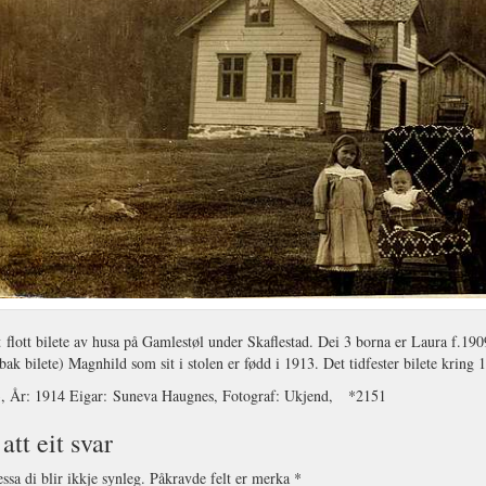
t flott bilete av husa på Gamlestøl under Skaflestad. Dei 3 borna er Laura f.19
bak bilete) Magnhild som sit i stolen er fødd i 1913. Det tidfester bilete kring 
3, År: 1914 Eigar: Suneva Haugnes, Fotograf: Ukjend, *2151
att eit svar
ssa di blir ikkje synleg.
Påkravde felt er merka
*