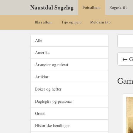
Naustdal Sogelag
Fotoalbum
Sogeskrift
Bla i album
Tips og hjelp
Meld inn foto
Alle
Amerika
Årsmøter og referat
Artiklar
Gaml
Bøker og hefter
Daglegliv og personar
Grend
Historiske hendingar