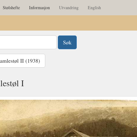
Stølshefte
Informasjon
Utvandring
English
← Gamlestøl II (1938)
estøl I