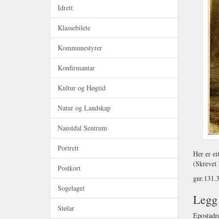
Idrett
Klassebilete
Kommunestyrer
Konfirmantar
Kultur og Høgtid
Natur og Landskap
Naustdal Sentrum
Portrett
Her er ei
(Skrevet 
Postkort
gnr.131.
Sogelaget
Legg 
Stølar
Epostadre