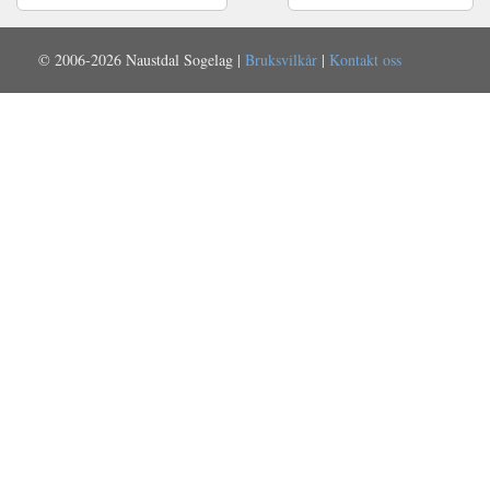
© 2006-2026 Naustdal Sogelag |
Bruksvilkår
|
Kontakt oss