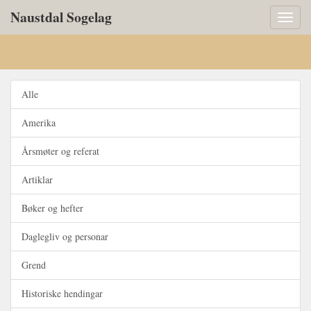
Naustdal Sogelag
Toggl
naviga
Alle
Amerika
Årsmøter og referat
Artiklar
Bøker og hefter
Daglegliv og personar
Grend
Historiske hendingar