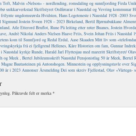
r
synleg.
Påkravde felt er merka
*