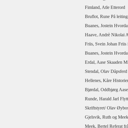
Fimland, Atle Etterord
Bruflot, Rune På leiting 
Buanes, Jostein Hvorda
Haave, Andrè Nikolai 
Friis, Svein Johan Frii
Buanes, Jostein Hvorda
Erdal, Aase Skaaden Mi
Stendal, Olav Dåpsferd o
Hellenes, Kåre Histori
Bjørdal, Oddbjørg Aasen
Runde, Harald Jarl Flyt
Skriftstyret/ Olav Øybo
Gjelsvik, Ruth og Meek 
Meek, Bertel Referat frå