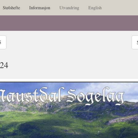
Stølshefte
Informasjon
Utvandring
English
5
024