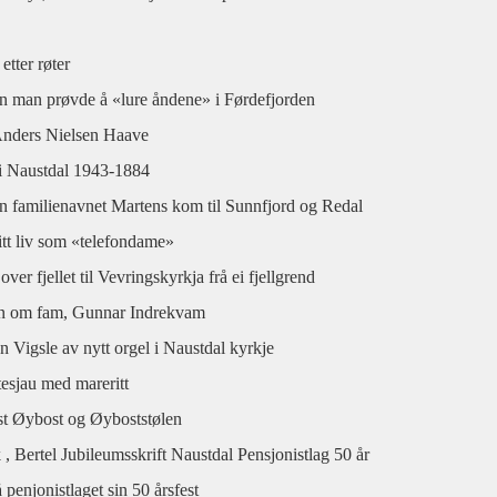
etter røter
n man prøvde å «lure åndene» i Førdefjorden
Anders Nielsen Haave
s i Naustdal 1943-1884
n familienavnet Martens kom til Sunnfjord og Redal
tt liv som «telefondame»
ver fjellet til Vevringskyrkja frå ei fjellgrend
en om fam, Gunnar Indrekvam
 Vigsle av nytt orgel i Naustdal kyrkje
tesjau med mareritt
st Øybost og Øyboststølen
, Bertel Jubileumsskrift Naustdal Pensjonistlag 50 år
 penjonistlaget sin 50 årsfest