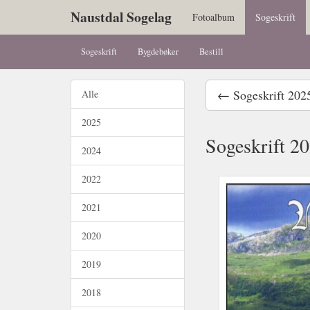
Naustdal Sogelag
Fotoalbum
Sogeskrift
Sogeskrift
Bygdebøker
Bestill
← Sogeskrift 202
Alle
2025
Sogeskrift 2
2024
2022
2021
2020
2019
2018