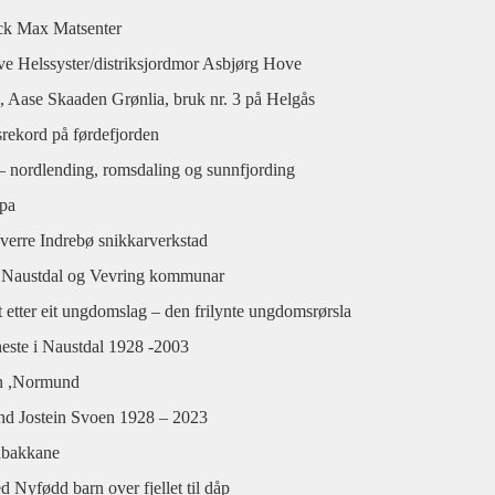
ick Max Matsenter
ve Helssyster/distriksjordmor Asbjørg Hove
l, Aase Skaaden Grønlia, bruk nr. 3 på Helgås
srekord på førdefjorden
– nordlending, romsdaling og sunnfjording
opa
verre Indrebø snikkarverkstad
 i Naustdal og Vevring kommunar
 etter eit ungdomslag – den frilynte ungdomsrørsla
este i Naustdal 1928 -2003
en ,Normund
nd Jostein Svoen 1928 – 2023
nabakkane
Nyfødd barn over fjellet til dåp