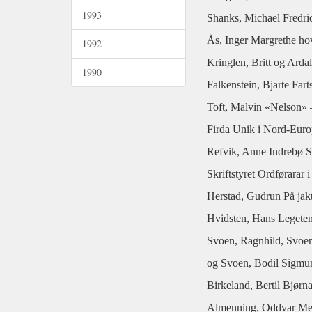
1993
Shanks, Michael Fredr
Ås, Inger Margrethe ho
1992
Kringlen, Britt og Arda
1990
Falkenstein, Bjarte Fart
Toft, Malvin «Nelson» 
Firda Unik i Nord-Eur
Refvik, Anne Indrebø S
Skriftstyret Ordførarar
Herstad, Gudrun På jakt
Hvidsten, Hans Legeten
Svoen, Ragnhild, Svo
og Svoen, Bodil Sigmu
Birkeland, Bertil Bjør
Almenning, Oddvar Med 