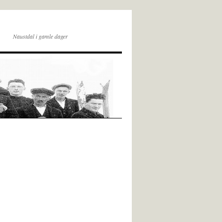
Naustdal i gamle dager