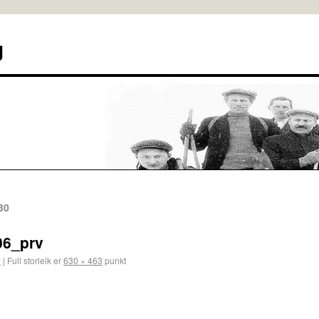
g
30
06_prv
2
|
Full storleik er
630 × 463
punkt