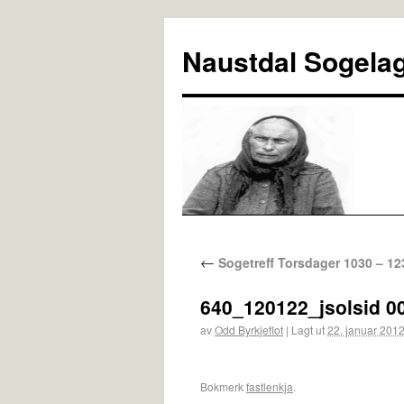
Naustdal Sogela
←
Sogetreff Torsdager 1030 – 12
640_120122_jsolsid 0
av
Odd Byrkjeflot
|
Lagt ut
22. januar 201
Bokmerk
fastlenkja
.