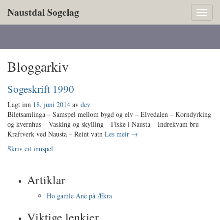
Naustdal Sogelag
Toggl
naviga
Bloggarkiv
Sogeskrift 1990
Lagt inn
18. juni 2014
av
dev
Biletsamlinga – Samspel mellom bygd og elv – Elvedalen – Korndyrking
og kvernhus – Vasking og skylling – Fiske i Nausta – Indrekvam bru –
Kraftverk ved Nausta – Reint vatn
Les meir
→
Skriv eit innspel
Artiklar
Ho gamle Ane på Ækra
Viktige lenkjer